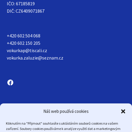
IČO: 67185819
DIČ: CZ6409071867
+420 602 504 068
+420 602 150 205
vokurkap@tiscali.cz
vokurka.zaluzie@seznam.cz
Zásady cookies (EU)
Náš web používá cookies
Kliknutím na "Přijmout" souhlasíte s ukládáním souborů cookies na vašem
zařízení. Soubory cookies používáme k analýze využití dat a marketingovým