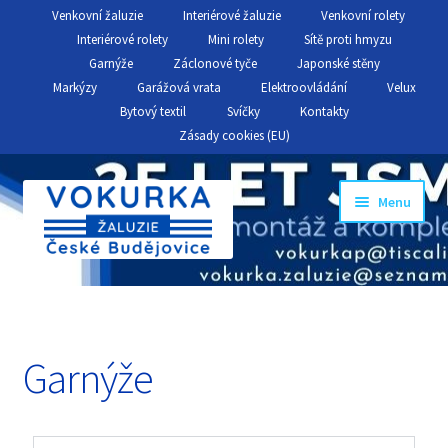
Venkovní žaluzie
Interiérové žaluzie
Venkovní rolety
Interiérové rolety
Mini rolety
Sítě proti hmyzu
Garnýže
Záclonové tyče
Japonské stěny
Markýzy
Garážová vrata
Elektroovládání
Velux
Bytový textil
Svíčky
Kontakty
Zásady cookies (EU)
Menu
Úvod
O nás
Garnýže
Reference
Realizace